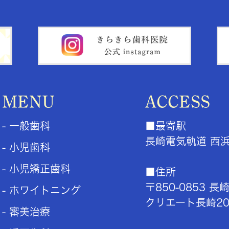
MENU
ACCESS
- 一般歯科
■最寄駅
長崎電気軌道
西
- 小児歯科
- 小児矯正歯科
■住所
〒850-0853
長崎
- ホワイトニング
クリエート長崎20
- 審美治療